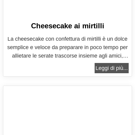
Cheesecake ai mirtilli
La cheesecake con confettura di mirtilli è un dolce
semplice e veloce da preparare in poco tempo per
allietare le serate trascorse insieme agli amici,
offrendo loro un dessert delizioso, con il quale ci si
Leggi di più...
può divertire a cambiare gusto ogni volta,
modificando semplicemente la confettura utilizzata
per la farcitura....