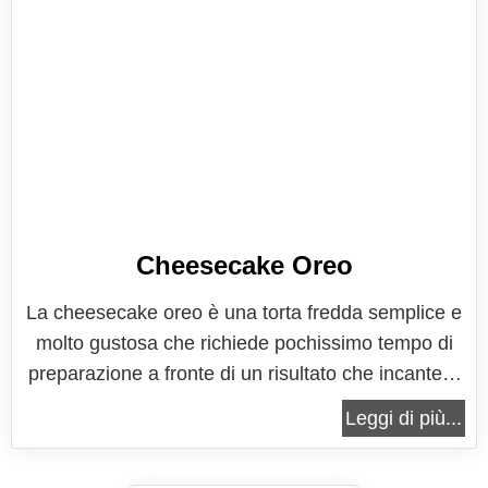
Cheesecake Oreo
La cheesecake oreo è una torta fredda semplice e
molto gustosa che richiede pochissimo tempo di
preparazione a fronte di un risultato che incanterà
ogni palato. Il classico effetto bicolore dei due
Leggi di più...
biscotti neri che racchiudono una morbida crema
al latte bianca, viene riprodotto dalla torta stessa,