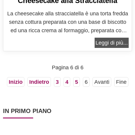
Cheesecake alla Stracciatella
La cheesecake alla stracciatella è una torta fredda
senza cottura preparata con una base di biscotto
ed una ricca crema al formaggio, preparata con
ricotta, panna e mascarpone, arricchita da scaglie
Leggi di più...
di cioccolato fondente e cioccolato al latte. Questa
torta è un'ottima soluzione per riciclare le uova di
Pasqua in...
Pagina 6 di 6
Inizio
Indietro
3
4
5
6
Avanti
Fine
IN PRIMO PIANO