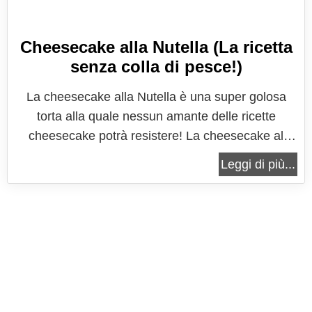
Cheesecake alla Nutella (La ricetta
senza colla di pesce!)
La cheesecake alla Nutella è una super golosa
torta alla quale nessun amante delle ricette
cheesecake potrà resistere! La cheesecake al
gusto di Nutella è una delle torte al formaggio più
Leggi di più...
famose che ci sia, un incantevole incontro tra il
morbido sapore del formaggio cremoso, tipo
Philadelphia, e l'irresistibile gusto...