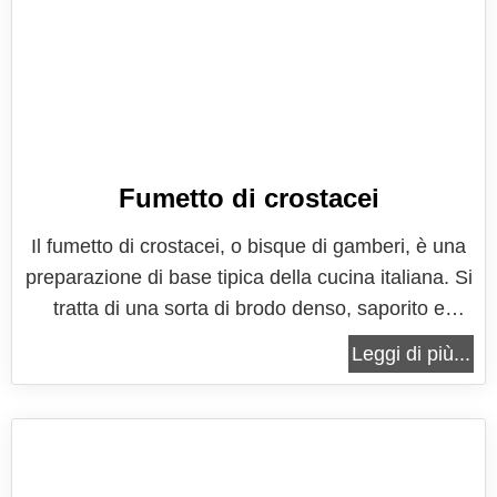
Fumetto di crostacei
Il fumetto di crostacei, o bisque di gamberi, è una
preparazione di base tipica della cucina italiana. Si
tratta di una sorta di brodo denso, saporito e
profumato, dal tipico colore rossastro, che viene
Leggi di più...
preparato utilizzando gli scarti (teste e carapace)
dei crostacei, più solitamente dei gamberi, ma non
manca...