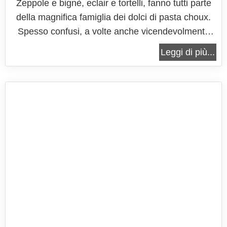
Zeppole e bignè, eclair e tortelli, fanno tutti parte
della magnifica famiglia dei dolci di pasta choux.
Spesso confusi, a volte anche vicendevolmente
sostituiti, se è vero che le ricette di ognuno
Leggi di più...
sembrino essere apparentemente uguali, c’è da
dire che in verità non lo sono! O meglio che hanno
delle piccole...