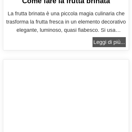
Come fare la frutta brinata
La frutta brinata è una piccola magia culinaria che
trasforma la frutta fresca in un elemento decorativo
elegante, luminoso, quasi fiabesco. Si usa
soprattutto per adornare dolci, centrotavola
Leggi di più...
commestibili, buffet delle feste, torte nuziali o
natalizie, e in generale tutte quelle preparazioni in
cui si desidera...