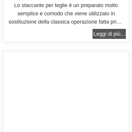
Lo staccante per teglie è un preparato molto
semplice e comodo che viene utilizzato in
sostituzione della classica operazione fatta prima
di cuocere un dolce, che consiste nell'imburrare e
Leggi di più...
infarinare la teglia, o rivestirla con la carta forno,
per evitare che il dolce, o la preparazione salata
che sia, si possa...