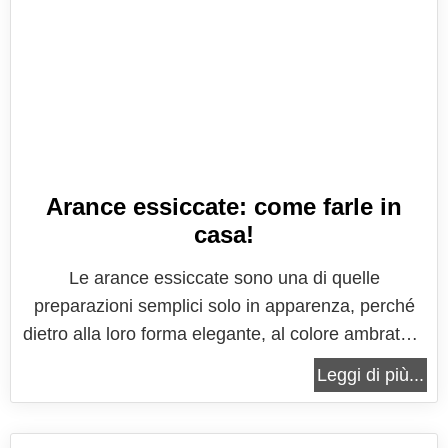
Arance essiccate: come farle in
casa!
Le arance essiccate sono una di quelle
preparazioni semplici solo in apparenza, perché
dietro alla loro forma elegante, al colore ambrato e
al profumo intenso di agrume si nasconde una
Leggi di più...
tradizione antica fatta di conservazione, ingegno e
amore per gli ingredienti stagionali. Le fettine di
arancia essiccate nascono...