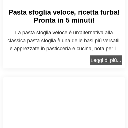
Pasta sfoglia veloce, ricetta furba!
Pronta in 5 minuti!
La pasta sfoglia veloce è un'alternativa alla
classica pasta sfoglia è una delle basi più versatili
e apprezzate in pasticceria e cucina, nota per la
sua consistenza leggera e friabile, ottenuta grazie
Leggi di più...
a una complessa stratificazione di impasto e burro.
Tuttavia, la preparazione tradizionale della pasta
sfoglia può...