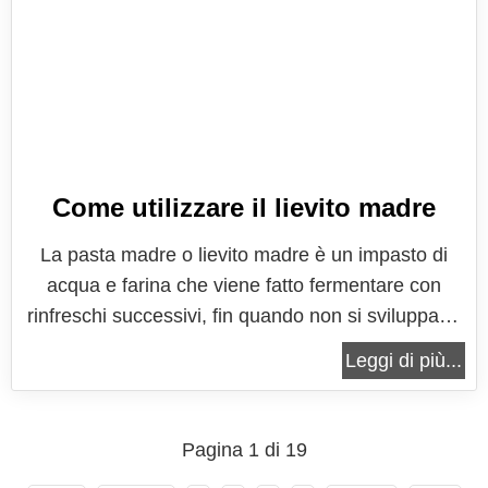
Come utilizzare il lievito madre
La pasta madre o lievito madre è un impasto di
acqua e farina che viene fatto fermentare con
rinfreschi successivi, fin quando non si sviluppano
lieviti e batteri, che rendono questo impasto un
Leggi di più...
vero e proprio lievito vivo, in grado di far lievitare
un impasto di panificazione al quale esso viene
aggiunto. Sebbene la...
Pagina 1 di 19