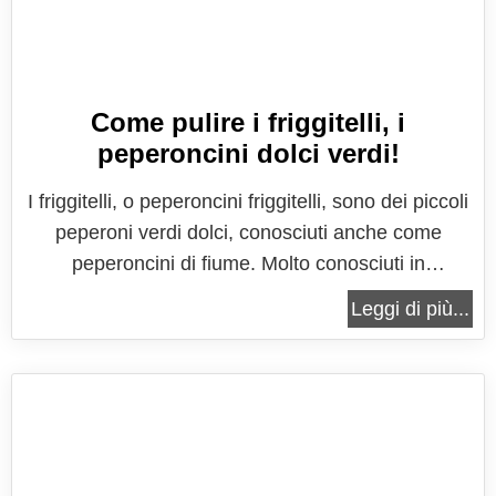
Come pulire i friggitelli, i
peperoncini dolci verdi!
I friggitelli, o peperoncini friggitelli, sono dei piccoli
peperoni verdi dolci, conosciuti anche come
peperoncini di fiume. Molto conosciuti in
Campania, in alcune zone della regione sono detti
Leggi di più...
anche “friarielli”, anche se nel capoluogo
partenopeo con questo termine si intendono più
che altro una tipologia di...