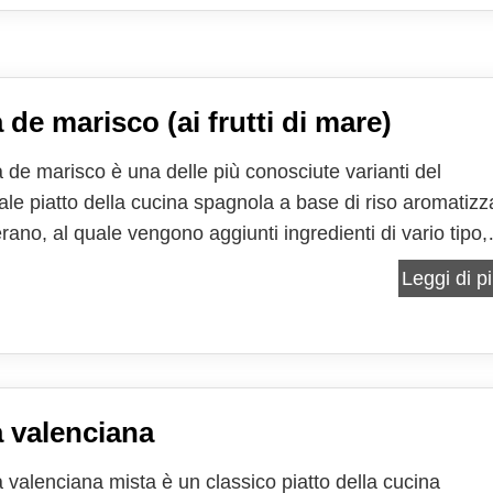
 de marisco (ai frutti di mare)
a de marisco è una delle più conosciute varianti del
nale piatto della cucina spagnola a base di riso aromatizz
erano, al quale vengono aggiunti ingredienti di vario tipo,
ono essere di carne, di pesce o di verdure, spesso anc
Leggi di pi
 tra di loro. Nella versione qui riportata i...
a valenciana
a valenciana mista è un classico piatto della cucina