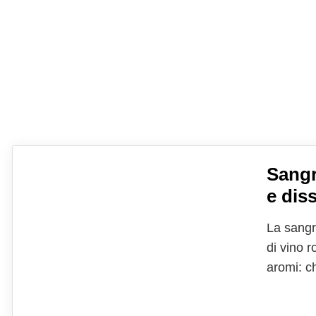
Sangr
e dis
La sangr
di vino 
aromi: ch
della san
ma esist