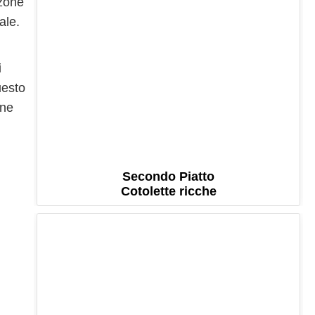
 zone
ale.
i
uesto
ene
Secondo Piatto
Cotolette ricche