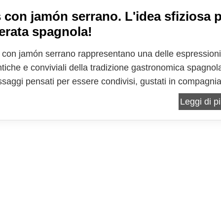
 con jamón serrano. L'idea sfiziosa 
erata spagnola!
 con jamón serrano rappresentano una delle espressioni
ntiche e conviviali della tradizione gastronomica spagnol
assaggi pensati per essere condivisi, gustati in compagni
nati da un buon calice di vino o da una bevanda fresca.
Leggi di pi
sta indiscusso di questa proposta è il...