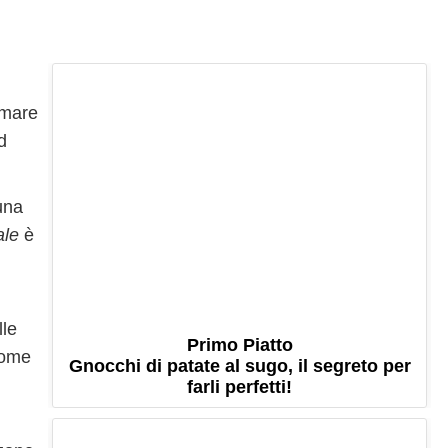
 mare
d
una
ale
è
lle
Primo Piatto
come
Gnocchi di patate al sugo, il segreto per
farli perfetti!