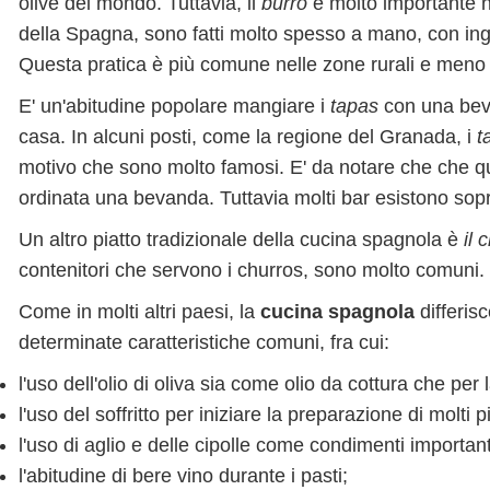
olive del mondo. Tuttavia, il
burro
è molto importante n
della Spagna, sono fatti molto spesso a mano, con ing
Questa pratica è più comune nelle zone rurali e meno 
E' un'abitudine popolare mangiare i
tapas
con una beva
casa. In alcuni posti, come la regione del Granada, i
t
motivo che sono molto famosi. E' da notare che che q
ordinata una bevanda. Tuttavia molti bar esistono sopra
Un altro piatto tradizionale della cucina spagnola è
il 
contenitori che servono i churros, sono molto comuni.
Come in molti altri paesi, la
cucina spagnola
differis
determinate caratteristiche comuni, fra cui:
l'uso dell'olio di oliva sia come olio da cottura che per la
l'uso del soffritto per iniziare la preparazione di molti pi
l'uso di aglio e delle cipolle come condimenti important
l'abitudine di bere vino durante i pasti;