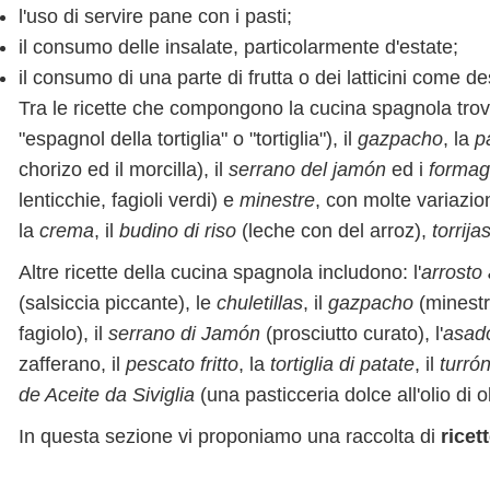
l'uso di servire pane con i pasti;
il consumo delle insalate, particolarmente d'estate;
il consumo di una parte di frutta o dei latticini come de
Tra le ricette che compongono la cucina spagnola tro
"espagnol della tortiglia" o "tortiglia"), il
gazpacho
, la
p
chorizo ed il morcilla), il
serrano del jamón
ed i
formag
lenticchie, fagioli verdi) e
minestre
, con molte variazion
la
crema
, il
budino di riso
(leche con del arroz),
torrija
Altre ricette della cucina spagnola includono: l'
arrosto
(salsiccia piccante), le
chuletillas
, il
gazpacho
(minest
fagiolo), il
serrano di Jamón
(prosciutto curato), l'
asad
zafferano, il
pescato fritto
, la
tortiglia di patate
, il
turró
de Aceite da Siviglia
(una pasticceria dolce all'olio di o
In questa sezione vi proponiamo una raccolta di
ricet