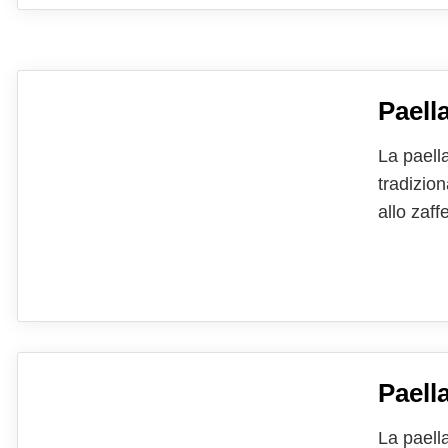
Paella
La paell
tradizio
allo zaff
che poss
combinati
Paell
La paell