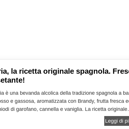
ia, la ricetta originale spagnola. Fre
setante!
ia è una bevanda alcolica della tradizione spagnola a b
rosso e gassosa, aromatizzata con Brandy, frutta fresca 
iodi di garofano, cannella e vaniglia. La ricetta originale
gria viene preparata con il vino rosso (piuttosto corposo)
Leggi di pi
e anche una variante bianca catalana,...