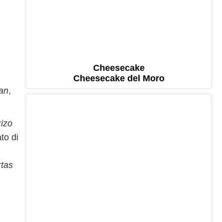
Cheesecake
Cheesecake del Moro
lan
,
rizo
to di
rtas