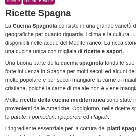
Ricette
Ricette Etniche
Ricette Spagna
La
Cucina Spagnola
consiste in una grande varietà di
geografiche per quanto riguarda il clima e la cultura. 
disponibili nelle acque del Mediterraneo. La ricca stor
una cucina unica con migliaia di
ricette e sapori
.
Una buona parte della
cucina spagnola
fonda le sue 
forte influenza in Spagna per molti secoli ed alcuni del
molto popolare e per secoli mangiare la carne di maial
cristiana, poichè la carne di maiale non è viene mangi
Molte
ricette della cucina mediterranea
sono state i
provenienti dalle Americhe. Oggigiorno, nelle ricette 
le
patate
, i
pomodori
, i
peperoni
ed i
fagioli
.
L'ingrediente essenziale per la cottura dei
piatti spag