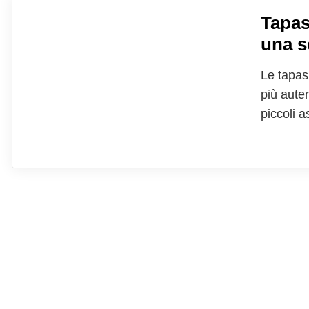
Tapas
una s
Le tapas
più aute
piccoli 
accompag
protagoni