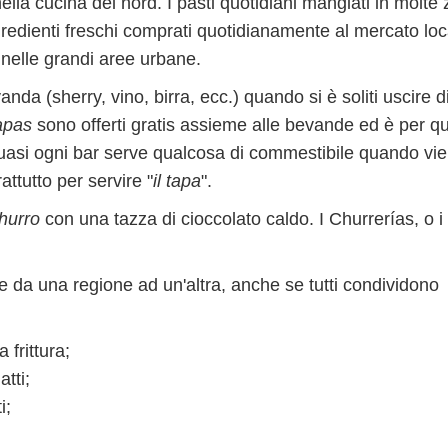
ella cucina del nord. I pasti quotidiani mangiati in molte
redienti freschi comprati quotidianamente al mercato loc
nelle grandi aree urbane.
nda (sherry, vino, birra, ecc.) quando si è soliti uscire d
apas
sono offerti gratis assieme alle bevande ed è per q
uasi ogni bar serve qualcosa di commestibile quando vi
ttutto per servire "
il tapa
".
churro
con una tazza di cioccolato caldo. I Churrerías, o i
ce da una regione ad un'altra, anche se tutti condividono
 frittura;
atti;
i;