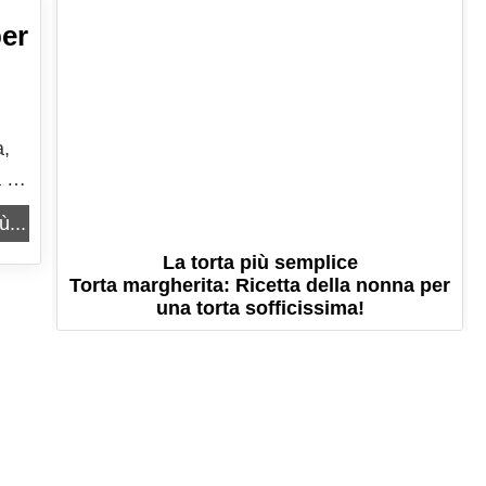
per
a,
a e
 Il
ù...
La torta più semplice
Torta margherita: Ricetta della nonna per
una torta sofficissima!