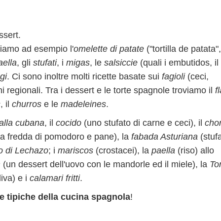
ssert.
viamo ad esempio l'
omelette di patate
("tortilla de patata",
aella
, gli
stufati
, i
migas
, le
salsiccie
(quali i embutidos, il
gi
. Ci sono inoltre molti ricette basate sui
fagioli
(ceci,
i regionali. Tra i dessert e le torte spagnole troviamo il
f
s
, il
churros
e le
madeleines
.
 alla cubana
, il
cocido
(uno stufato di carne e ceci), il
cho
ra fredda di pomodoro e pane), la
fabada Asturiana
(stufa
o di Lechazo
; i
mariscos
(crostacei), la
paella
(riso) allo
n
(un dessert dell'uovo con le mandorle ed il miele), la
To
liva) e i
calamari fritti
.
te tipiche della cucina spagnola
!