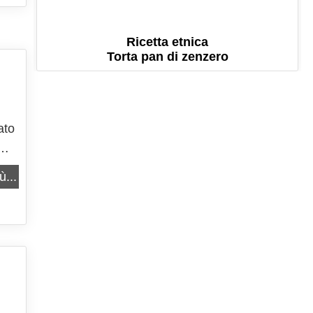
Ricetta etnica
Torta pan di zenzero
ato
he
ù...