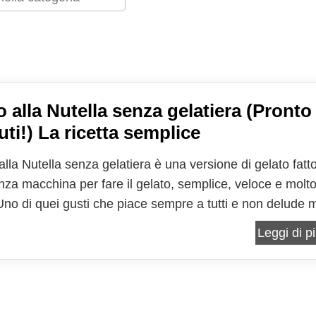
o alla Nutella senza gelatiera (Pronto
uti!) La ricetta semplice
 alla Nutella senza gelatiera è una versione di gelato fatto
nza macchina per fare il gelato, semplice, veloce e molt
Uno di quei gusti che piace sempre a tutti e non delude m
 di gelato che mixa, grazie all'utilizzo della famosa crem
Leggi di pi
e, il sapore del cioccolato e...