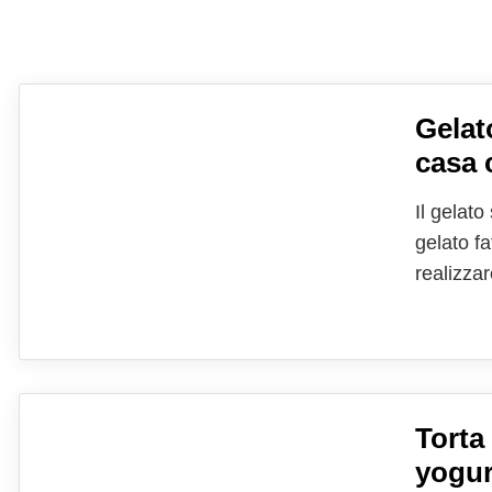
Gelato
casa 
Il gelat
gelato fa
realizza
possibilm
ammorbid
Torta
yogur