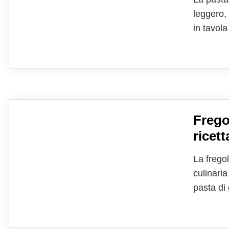
leggero,
in tavola
senza ap
rende un 
Frego
ricett
La fregol
culinari
pasta di
melanzan
l'uso di 