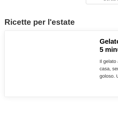
Ricette per l'estate
Gelat
5 min
Il gelato
casa, se
goloso. 
Un gusto
spalmabil