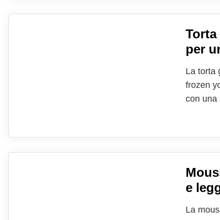
Torta
per u
La torta
frozen y
con una b
strato di
bosco ch
Mouss
e legg
La mouss