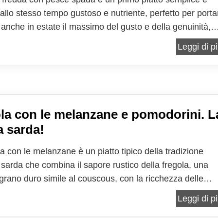
 allo stesso tempo gustoso e nutriente, perfetto per porta
 anche in estate il massimo del gusto e della genuinità,
pesantire. Questa pasta fredda, variante con pesce, che
Leggi di pi
piatto completo a tutti gli effetti, è ideale...
la con le melanzane e pomodorini. L
a sarda!
a con le melanzane è un piatto tipico della tradizione
a sarda che combina il sapore rustico della fregola, una
 grano duro simile al couscous, con la ricchezza delle
e, un ortaggio versatile e gustoso. Questa ricetta celeb
Leggi di pi
ingredienti semplici e genuini, trasformandoli in...