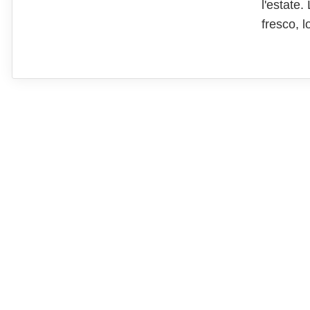
l'estate
fresco, l
possano 
sono alt