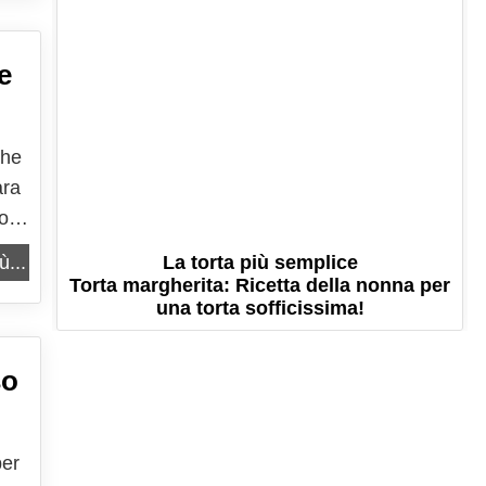
e
che
ara
so
 di
La torta più semplice
ù...
Torta margherita: Ricetta della nonna per
una torta sofficissima!
so
per