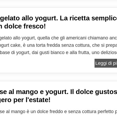
 gelato allo yogurt. La ricetta semplic
n dolce fresco!
 gelato allo yogurt, quella che gli americani chiamano an
ogurt cake, è una torta fredda senza cottura, che si prep
ase di yogurt, dai gusti bianco e alla frutta, uno delizio
 marmellata che separa i due gusti e una cascata di frutti
Leggi di pi
e riempie la torta rendendola...
e al mango e yogurt. Il dolce gusto
ero per l'estate!
e al mango è un dolce freddo e senza cottura perfetto 