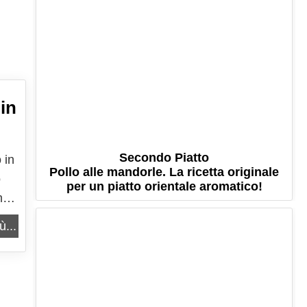
 in
Secondo Piatto
 in
Pollo alle mandorle. La ricetta originale
o
per un piatto orientale aromatico!
ai!
a
ù...