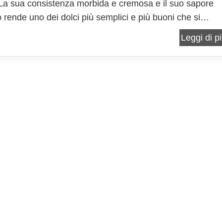
. La sua consistenza morbida e cremosa e il suo sapore
o rende uno dei dolci più semplici e più buoni che si
preparare in estate; gradito anche quando le temperatu
Leggi di pi
e e non invogliano a trascorrere molto tempo in...