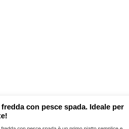
 fredda con pesce spada. Ideale per
te!
 fredda con pesce spada è un primo piatto semplice e