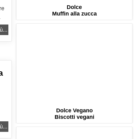
Dolce
re
Muffin alla zucca
 la
ù...
a
Dolce Vegano
Biscotti vegani
ra
ù...