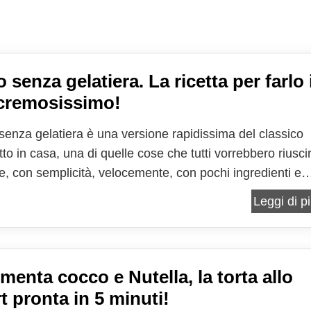
 senza gelatiera. La ricetta per farlo 
cremosissimo!
o senza gelatiera è una versione rapidissima del classico
tto in casa, una di quelle cose che tutti vorrebbero riusci
re, con semplicità, velocemente, con pochi ingredienti e
ente senza utilizzare degli strani "additivi" che è vero c
Leggi di pi
iscono il gelato lasciandolo...
 menta cocco e Nutella, la torta allo
t pronta in 5 minuti!