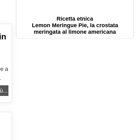
Ricetta etnica
Lemon Meringue Pie, la crostata
meringata al limone americana
in
re a
he
ù...