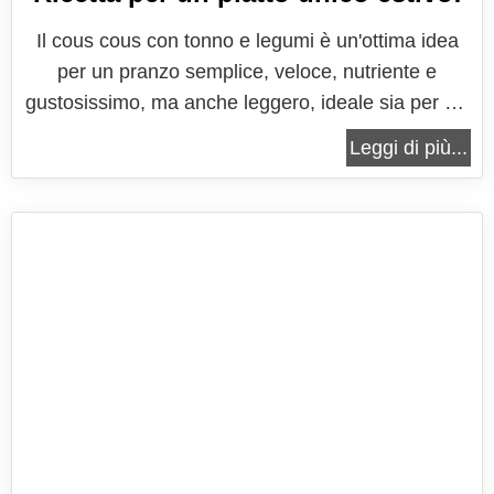
Il cous cous con tonno e legumi è un'ottima idea
per un pranzo semplice, veloce, nutriente e
gustosissimo, ma anche leggero, ideale sia per chi
presta attenzione a ciò che mangia, cercando il
Leggi di più...
giusto nutrimento senza appesantirsi, sia per chi è
in cerca di un pranzo veloce, con un piatto unico,
che si prepara in...