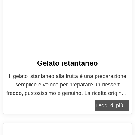
Gelato istantaneo
Il gelato istantaneo alla frutta è una preparazione
semplice e veloce per preparare un dessert
freddo, gustosissimo e genuino. La ricetta originale
è di Jamie Oliver, una furbata per la merenda
Leggi di più...
pronta in soli 5 minuti, semplice e versatile, che
richiede solo 3 ingredienti, yogurt, frutta e
zucchero a velo, che si...