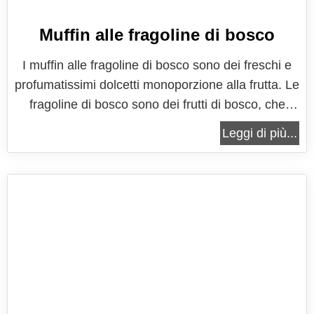
Muffin alle fragoline di bosco
I muffin alle fragoline di bosco sono dei freschi e
profumatissimi dolcetti monoporzione alla frutta. Le
fragoline di bosco sono dei frutti di bosco, che
crescono spontaneamente nei sottoboschi e sono
Leggi di più...
forse proprio tra i più ricercati ed apprezzati.
Hanno l'aspetto della classiche fragole, ma in
miniatura ed hanno un...