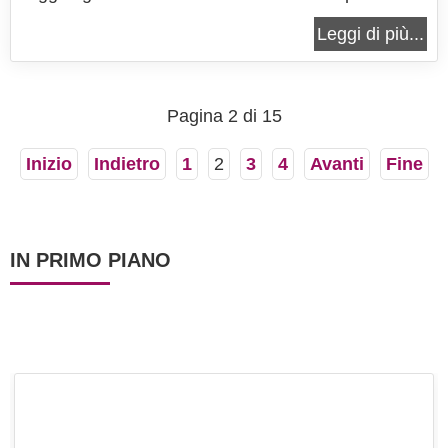
gelato senza gelatiera la crema di pistacchio
Leggi di più...
dolce, che conferisce al gelato un gusto unico,
richiamando l'intensità dei veri pistacchi di Bronte
siciliani. Ovviamente...
Pagina 2 di 15
Inizio
Indietro
1
2
3
4
Avanti
Fine
IN PRIMO PIANO