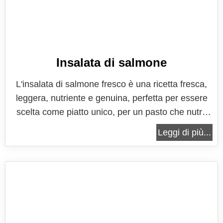
Insalata di salmone
L'insalata di salmone fresco è una ricetta fresca,
leggera, nutriente e genuina, perfetta per essere
scelta come piatto unico, per un pasto che nutre
senza appesantire, che regala gusto e genuinità in
Leggi di più...
un piatto anche molto semplice e veloce da
realizzare. Ideale in estate, quando si preferisce
portare in tavola una...