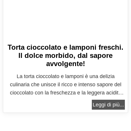
Torta cioccolato e lamponi freschi.
Il dolce morbido, dal sapore
avvolgente!
La torta cioccolato e lamponi è una delizia
culinaria che unisce il ricco e intenso sapore del
cioccolato con la freschezza e la leggera acidità
dei lamponi. Questo dessert è perfetto per
Leggi di più...
celebrare occasioni speciali o per regalarsi un
momento di puro piacere. La combinazione di
cioccolato e lamponi è un classico...