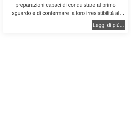
preparazioni capaci di conquistare al primo
sguardo e di confermare la loro irresistibilità al
primo morso, grazie a una combinazione di sapori
Leggi di più...
e consistenze che parla direttamente al cuore degli
amanti dei dolci. Si tratta di biscotti che nascono
da una base di...