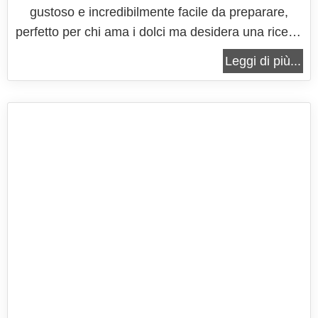
gustoso e incredibilmente facile da preparare,
perfetto per chi ama i dolci ma desidera una ricetta
leggera e senza uova, che non richieda cottura. È
Leggi di più...
una combinazione ideale di consistenze diverse, in
cui la morbidezza della mousse di ricotta si unisce
alla...