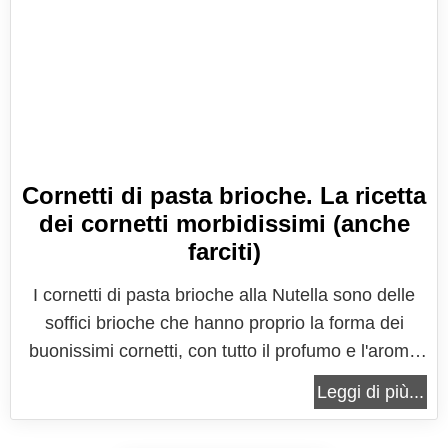
Cornetti di pasta brioche. La ricetta
dei cornetti morbidissimi (anche
farciti)
I cornetti di pasta brioche alla Nutella sono delle
soffici brioche che hanno proprio la forma dei
buonissimi cornetti, con tutto il profumo e l'aroma
che si può assaporare come quelli del bar.
Leggi di più...
Rispetto alle versioni sfogliate, questi cornetti
hanno il vantaggio di prepararsi in poco tempo ed