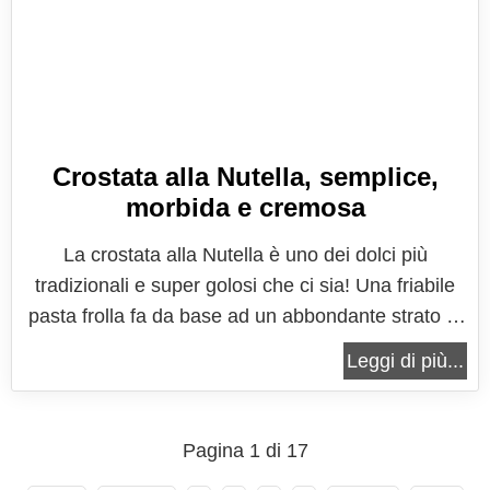
Crostata alla Nutella, semplice,
morbida e cremosa
La crostata alla Nutella è uno dei dolci più
tradizionali e super golosi che ci sia! Una friabile
pasta frolla fa da base ad un abbondante strato di
Nutella, la crema alle nocciole più conosciuta ed
Leggi di più...
apprezzata. Tutto decorato con la tradizionale
trama a grata che identifica una crostata a primo
sguardo. Un dolce...
Pagina 1 di 17