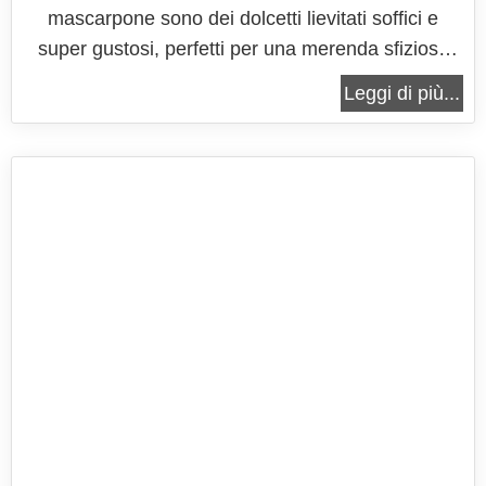
mascarpone sono dei dolcetti lievitati soffici e
super gustosi, perfetti per una merenda sfiziosa
che attira l'attenzione, tanto alla vista quanto al
Leggi di più...
palato, dei grandi e dei piccini. Le briochine hanno
infatti un aspetto molto invitante, grazie alla loro
forma arrotolata che...