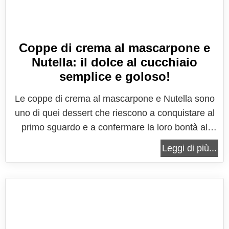
Coppe di crema al mascarpone e
Nutella: il dolce al cucchiaio
semplice e goloso!
Le coppe di crema al mascarpone e Nutella sono
uno di quei dessert che riescono a conquistare al
primo sguardo e a confermare la loro bontà al
primo assaggio, grazie a un equilibrio perfetto tra
Leggi di più...
golosità, cremosità e semplicità. Sono dolci
pensati per essere serviti in bicchierini o coppe
monoporzione, una scelta che...