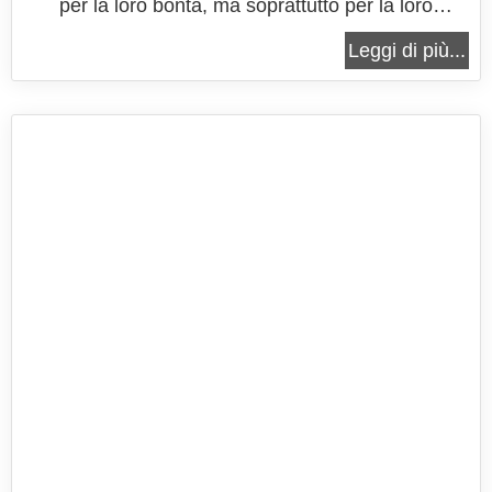
per la loro bontà, ma soprattutto per la loro
peculiarità di essere un vero e proprio simbolo
Leggi di più...
della festa festa di San Valentino! Infatti è proprio
in quest'occasione che in commercio si trovano le
più svariate...