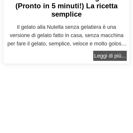
(Pronto in 5 minuti!) La ricetta
semplice
Il gelato alla Nutella senza gelatiera è una
versione di gelato fatto in casa, senza macchina
per fare il gelato, semplice, veloce e molto goloso.
Uno di quei gusti che piace sempre a tutti e non
Leggi di più...
delude mai! Un gusto di gelato che mixa, grazie
all'utilizzo della famosa crema spalmabile, il
sapore del cioccolato e...