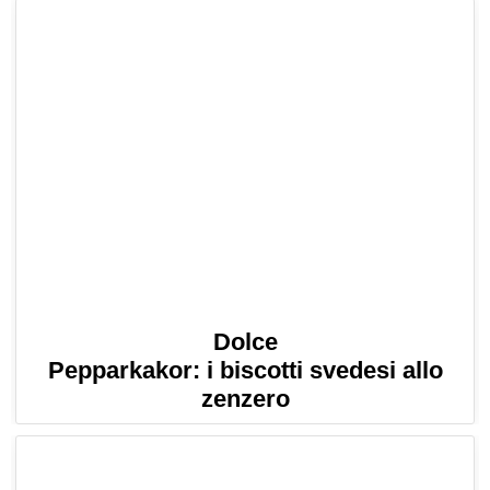
Dolce
Pepparkakor: i biscotti svedesi allo
zenzero