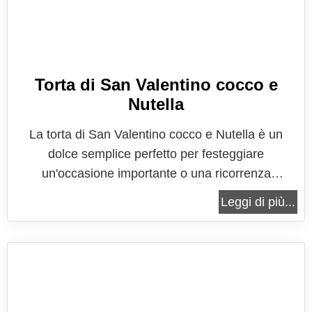
Torta di San Valentino cocco e
Nutella
La torta di San Valentino cocco e Nutella è un
dolce semplice perfetto per festeggiare
un'occasione importante o una ricorrenza
particolare, come in questo caso la festa più
Leggi di più...
romantica dell'anno, quella nella quale gli
innamorati sono i protagonisti indiscussi, la festa
che celebra cupido e la sua bravura a colpire e...