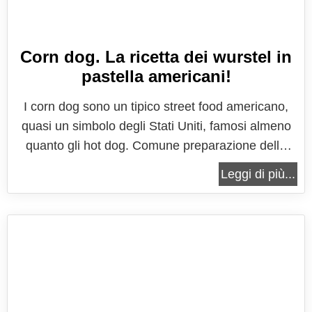
Corn dog. La ricetta dei wurstel in
pastella americani!
I corn dog sono un tipico street food americano,
quasi un simbolo degli Stati Uniti, famosi almeno
quanto gli hot dog. Comune preparazione delle
feste di contea, non vi è avvenimento in cui non
Leggi di più...
troverete delle bancarelle che friggono i wurstel su
stecco al momento, per farli gustare ancora caldi e
croccanti, magari...