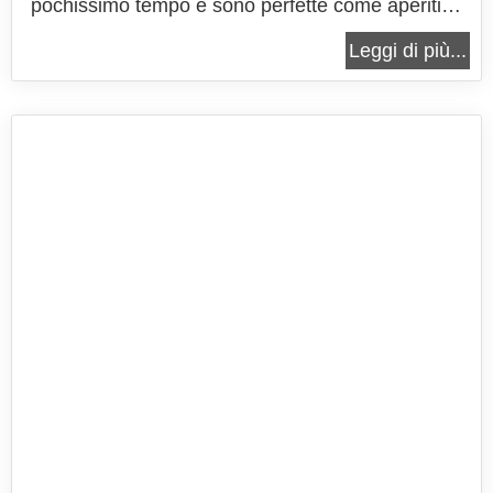
pochissimo tempo e sono perfette come aperitivo
o come antipasto. Perfette servite con le classiche
Leggi di più...
salsine che perfettamente accompagnano i fritti,
quindi maionese, salsa barbecue e ketchup. Un
pizzico di sale in...