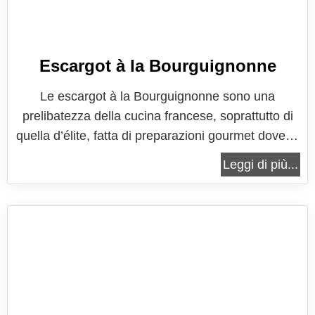
Escargot à la Bourguignonne
Le escargot à la Bourguignonne sono una
prelibatezza della cucina francese, soprattutto di
quella d’élite, fatta di preparazioni gourmet dove la
ricercatezza e la particolarità sono al primo posto.
Leggi di più...
Se a guardare questo piatto si potrà creare un po’
di scetticismo da parte di chi non è abituato a
mangiare “les...