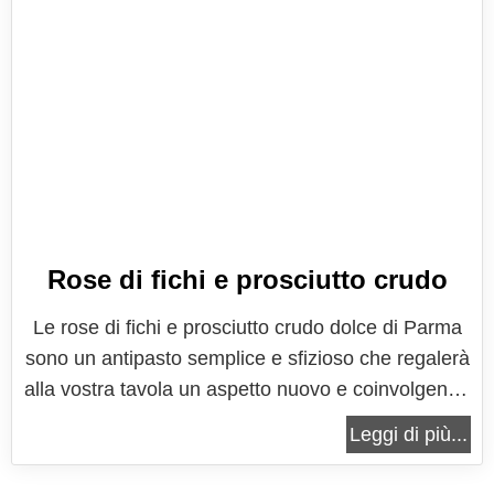
Rose di fichi e prosciutto crudo
Le rose di fichi e prosciutto crudo dolce di Parma
sono un antipasto semplice e sfizioso che regalerà
alla vostra tavola un aspetto nuovo e coinvolgente.
Non ci sarà ospite che potrà sottrarsi all'assaggio
Leggi di più...
di una rosa tanto invitante e tanto gustosa.
Semplicità e genuinità faranno la faranno da