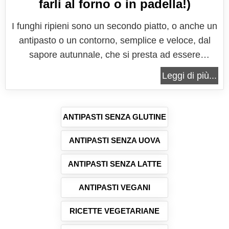
farli al forno o in padella!)
I funghi ripieni sono un secondo piatto, o anche un
antipasto o un contorno, semplice e veloce, dal
sapore autunnale, che si presta ad essere
comunque servito anche in ogni periodo dell'anno.
Leggi di più...
Solitamente questa ricetta viene preparata con i
funghi champignon che hanno delle teste capienti,
perfette per essere...
ANTIPASTI SENZA GLUTINE
ANTIPASTI SENZA UOVA
ANTIPASTI SENZA LATTE
ANTIPASTI VEGANI
RICETTE VEGETARIANE