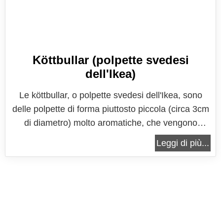
Köttbullar (polpette svedesi
dell'Ikea)
Le köttbullar, o polpette svedesi dell'Ikea, sono
delle polpette di forma piuttosto piccola (circa 3cm
di diametro) molto aromatiche, che vengono
servite con una salsa bianca a base di panna o
Leggi di più...
besciamella, preparata con il fondo di cottura delle
polpette e, soprattutto, con la marmellata di mirtilli!
Ebbene sì,...