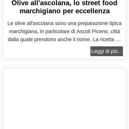
Olive all'ascolana, lo street food
marchigiano per eccellenza
Le olive all'ascolana sono una preparazione tipica
marchigiana, in particolare di Ascoli Piceno, città
dalla quale prendono anche il nome. La ricetta ha
poi preso piede in tutto il territorio nazionale,
Leggi di più...
divenendo una delle preparazioni di friggitoria più
diffusa e conosciuta, arricchendo i buffet delle
feste e gli...