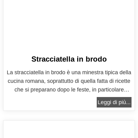
Stracciatella in brodo
La stracciatella in brodo è una minestra tipica della
cucina romana, soprattutto di quella fatta di ricette
che si preparano dopo le feste, in particolare
quella di Natale e di Pasqua, per riprendersi dai
Leggi di più...
bagordi delle giornate in cui si mangia qualcosa in
più. Una ricetta come questa è infatti in grado di
garantire...