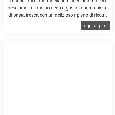
I cannelloni di mortadella in bianco al forno con
besciamella sono un ricco e gustoso primo piatto
di pasta fresca con un delizioso ripieno di ricotta
fresca, profumata mortadella suprema e gustoso
Leggi di più...
formaggio fontina di ottima qualità. Pochi
ingredienti che messi insieme possono fare la
differenza a un piatto che è...