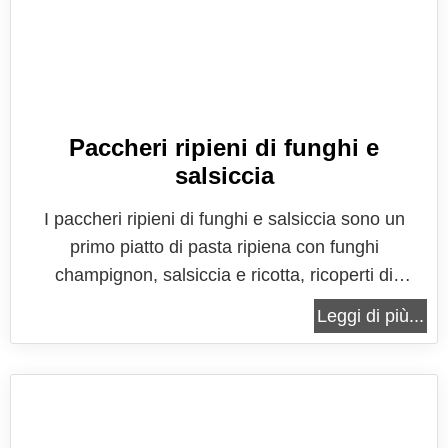
Paccheri ripieni di funghi e
salsiccia
I paccheri ripieni di funghi e salsiccia sono un
primo piatto di pasta ripiena con funghi
champignon, salsiccia e ricotta, ricoperti di
besciamella e cotti al forno. Una ricetta gustosa e
Leggi di più...
ricca di sapore che delizierà i vostri ospiti. Un
piatto buono, sostanzioso ed anche molto
scenografico che potrete decidere di...