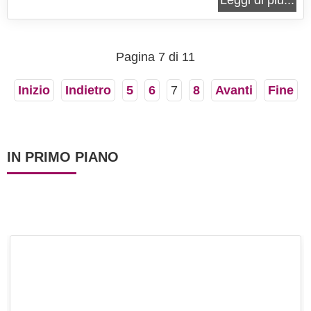
Leggi di più...
spezie, come la cannella e la noce moscata. Sono
perfetti per un pranzo importante o per una
domenica in famiglia, dove...
Pagina 7 di 11
Inizio
Indietro
5
6
7
8
Avanti
Fine
IN PRIMO PIANO