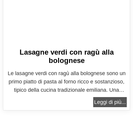
Lasagne verdi con ragù alla
bolognese
Le lasagne verdi con ragù alla bolognese sono un
primo piatto di pasta al forno ricco e sostanzioso,
tipico della cucina tradizionale emiliana. Una
ricetta che abbraccia la migliore tradizione, dove
Leggi di più...
viene esaltato il sapore ricco e allo stesso tempo
delicato di una cucina sapiente che le massaie
hanno saputo...