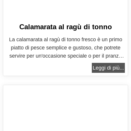
Calamarata al ragù di tonno
La calamarata al ragù di tonno fresco è un primo
piatto di pesce semplice e gustoso, che potrete
servire per un'occasione speciale o per il pranzo
della domenica. Il ragù di tonno rappresenta una
Leggi di più...
sana e genuina variante al classico ragù di carne,
altrettanto proteico, nutriente e gustoso, è la scelta
giusta per...