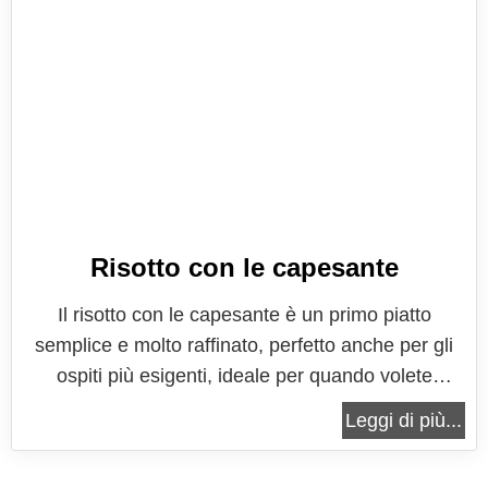
Risotto con le capesante
Il risotto con le capesante è un primo piatto
semplice e molto raffinato, perfetto anche per gli
ospiti più esigenti, ideale per quando volete
proporre qualcosa di particolare e fare bella figura
Leggi di più...
con qualcuno. Sapori di mare semplici e delicati
che piacciono un po’ a tutti, proprio per le note