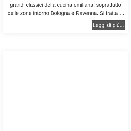
grandi classici della cucina emiliana, soprattutto
delle zone intorno Bologna e Ravenna. Si tratta di
una ricetta complessivamente semplice da
Leggi di più...
preparare, anche se è richiesto un ottimo brodo di
carne, quindi cura nella scelta degli ingredienti
primari ed una cospicua...