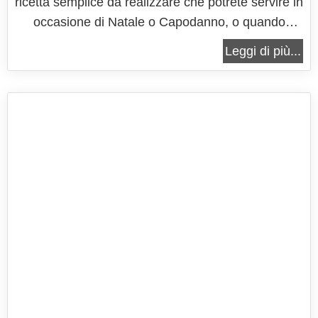
ricetta semplice da realizzare che potrete servire in
occasione di Natale o Capodanno, o quando
volete offrire ai vostri ospiti un pranzo particolare
Leggi di più...
che sicuramente li stupirà. Una ricetta semplice e
veloce che riuscirete a preparare come dei grandi
chef. I...