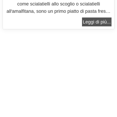
come scialatielli allo scoglio o scialatielli
all'amalfitana, sono un primo piatto di pasta fresca
e frutti di mare a scelta, un tipico piatto delle zone
Leggi di più...
di mare che tutti conoscono, dove il buon sapore
rustico della pasta fresca, meglio ancora se fatta in
casa,...