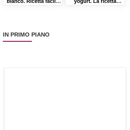
bianco. Ricetta facile
yogurt. La ricetta
per un dolce morbido
semplice per un dolce
e gustoso!
fresco!
IN PRIMO PIANO