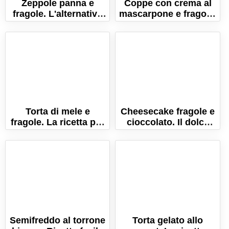
Zeppole panna e
Coppe con crema al
fragole. L'alternativa
mascarpone e fragole.
primaverile alla crema
Il dessert pratico e
pasticcera!
veloce!
Torta di mele e
Cheesecake fragole e
fragole. La ricetta per
cioccolato. Il dolce
farla sofficissima!
goloso e fresco, senza
cottura!
Semifreddo al torrone
Torta gelato allo