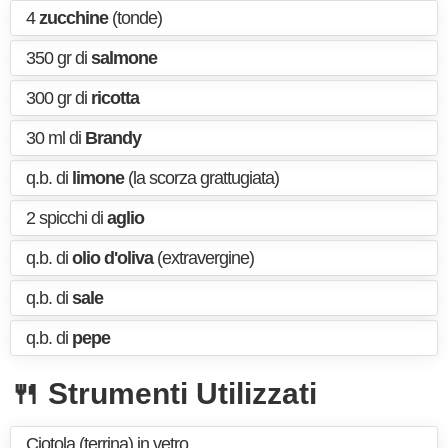
4
zucchine
(tonde)
350 gr di
salmone
300 gr di
ricotta
30 ml di
Brandy
q.b. di
limone
(la scorza grattugiata)
2 spicchi di
aglio
q.b. di
olio d'oliva
(extravergine)
q.b. di
sale
q.b. di
pepe
🍴 Strumenti Utilizzati
Ciotola (terrina) in vetro