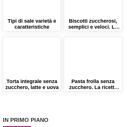
Tipi di sale varietà e
Biscotti zuccherosi,
caratteristiche
semplici e veloci. La
ricetta per i biscotti
della colazione!
Torta integrale senza
Pasta frolla senza
zucchero, latte e uova
zucchero. La ricetta
per una frolla a base
di stevia!
IN PRIMO PIANO