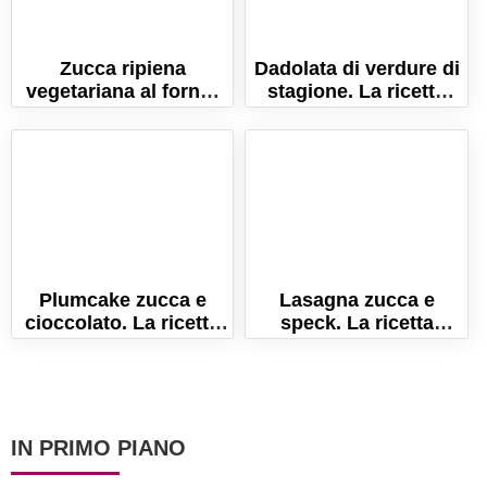
Zucca ripiena
Dadolata di verdure di
vegetariana al forno:
stagione. La ricetta
la ricetta buona e
per un piatto di
salutare!
benessere!
Plumcake zucca e
Lasagna zucca e
cioccolato. La ricetta
speck. La ricetta
per farlo morbido e
autunnale per delle
umido!
lasagne senza uova!
IN PRIMO PIANO