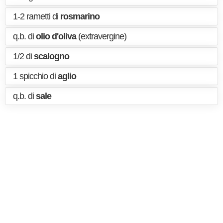
1-2 rametti di
rosmarino
q.b. di
olio d'oliva
(extravergine)
1/2 di
scalogno
1 spicchio di
aglio
q.b. di
sale