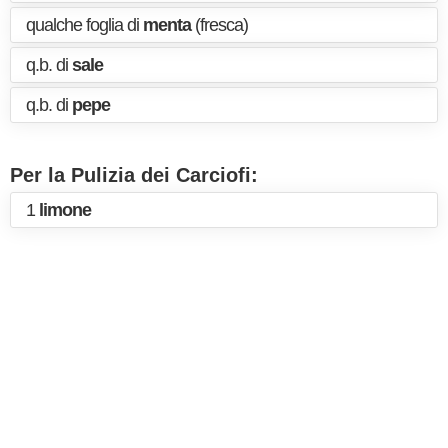
qualche foglia di
menta
(fresca)
q.b. di
sale
q.b. di
pepe
Per la Pulizia dei Carciofi:
1
limone