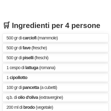
🛒 Ingredienti per 4 persone
500 gr di
carciofi
(mammole)
500 gr di
fave
(fresche)
500 gr di
piselli
(freschi)
1 cespo di
lattuga
(romana)
1
cipollotto
100 gr di
pancetta
(a cubetti)
q.b. di
olio d'oliva
(extravergine)
200 ml di
brodo
(vegetale)