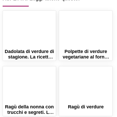
Dadolata di verdure di
Polpette di verdure
stagione. La ricetta
vegetariane al forno.
per un piatto di
Ricetta semplice (in 5
benessere!
minuti)
Ragù della nonna con
Ragù di verdure
trucchi e segreti. La