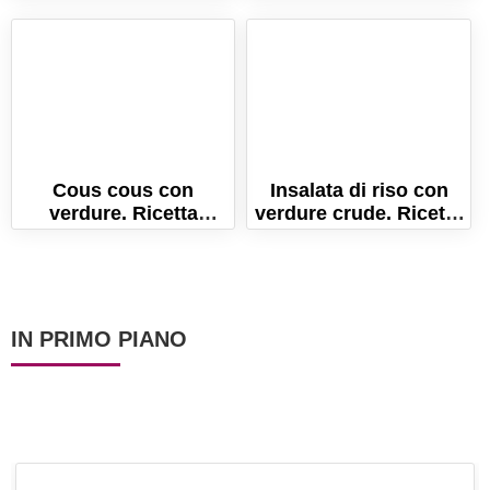
ricetta perfetta!
Cous cous con
Insalata di riso con
verdure. Ricetta
verdure crude. Ricetta
semplice e veloce per
per un primo piatto
l'estate!
freddo
IN PRIMO PIANO