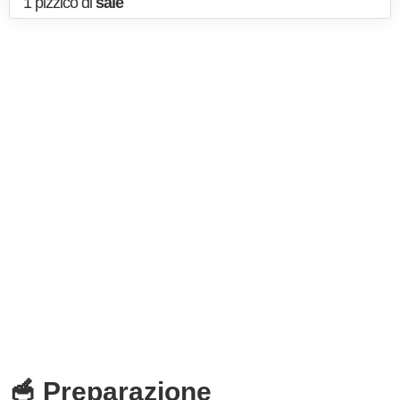
1 pizzico di
sale
🥣 Preparazione