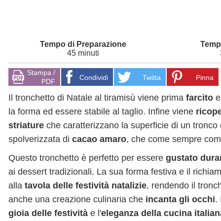
45 minuti
Stampa /
Condividi
Twitta
Pinna
PDF
Il tronchetto di Natale al tiramisù viene prima
farcito
e
la forma ed essere stabile al taglio. Infine viene
ricop
striature
che caratterizzano la superficie di un tron
spolverizzata di
cacao amaro
, che come sempre compl
Questo tronchetto è perfetto per essere
gustato duran
ai dessert tradizionali. La sua forma festiva e il richi
alla
tavola delle festività natalizie
, rendendo il tronc
anche una creazione culinaria che
incanta gli occhi
.
gioia delle festività
e l'
eleganza della cucina italian