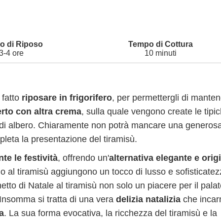
3-4 ore
10 minuti
 fatto
riposare in frigorifero
, per permettergli di mante
erto con altra crema
, sulla quale vengono create le tipi
co di albero. Chiaramente non potrà mancare una generos
eta la presentazione del tiramisù.
te le festività
, offrendo un'
alternativa elegante e orig
amo al tiramisù aggiungono un tocco di lusso e sofisticate
hetto di Natale al tiramisù non solo un piacere per il pala
 Insomma si tratta di una vera
delizia natalizia
che incar
a
. La sua forma evocativa, la ricchezza del tiramisù e la