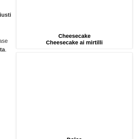
iusti
Cheesecake
base
Cheesecake ai mirtilli
ta
.