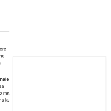
nere
che
a
inale
zza
to ma
na la