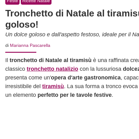
Feste
Ricette Natale
Tronchetto di Natale al tiramisù
goloso!
Un dolce goloso e dall'aspetto festoso, ideale per il Na
di
Marianna Pascarella
Il
tronchetto di Natale al tiramisù
è una raffinata cre
classico
tronchetto natalizio
con la lussuriosa
dolcez
presenta come un'
opera d'arte gastronomica
, capac
irresistibile del
tiramisù
. La sua forma a tronco evoca
un elemento
perfetto per le tavole festive
.