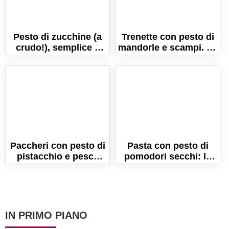
Pesto di zucchine (a
Trenette con pesto di
crudo!), semplice e
mandorle e scampi. La
veloce!
ricetta gourmet facile
e veloce!
Paccheri con pesto di
Pasta con pesto di
pistacchio e pesce
pomodori secchi: la
spada. Ricetta della
ricetta facile e
tradizione siciliana!
gustosa!
IN PRIMO PIANO