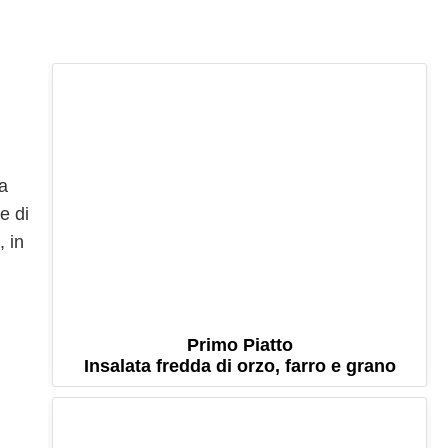
a
e di
, in
Primo Piatto
Insalata fredda di orzo, farro e grano