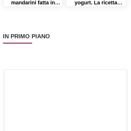
mandarini fatta in
yogurt. La ricetta
casa!
semplice per un dolce
fresco!
IN PRIMO PIANO