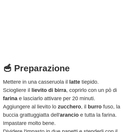
🥣 Preparazione
Mettere in una casseruola il
latte
tiepido.
Sciogliere il
lievito di birra
, coprirlo con un pò di
farina
e lasciarlo attivare per 20 minuti.
Aggiungere al lievito lo
zucchero
, il
burro
fuso, la
buccia grattuggiatta dell'
arancio
e tutta la farina.
Impastare molto bene.
Dividere l'impasto in due panetti e stenderli con il