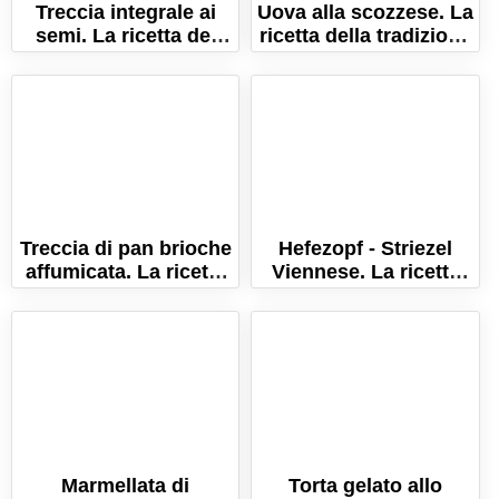
Treccia integrale ai
Uova alla scozzese. La
semi. La ricetta del
ricetta della tradizione
pane rustico fatto in
britannica
casa!
Treccia di pan brioche
Hefezopf - Striezel
affumicata. La ricetta
Viennese. La ricetta
della treccia salata
della treccia dolce
morbidissima!
svizzera!
Marmellata di
Torta gelato allo