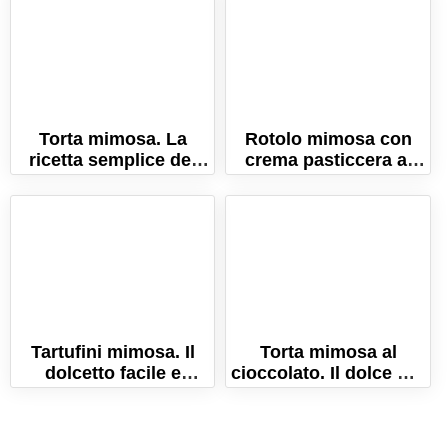
Torta mimosa. La
Rotolo mimosa con
ricetta semplice del
crema pasticcera al
dolce simbolo della
limone. La ricetta per
festa della donna
la festa della donna
Tartufini mimosa. Il
Torta mimosa al
dolcetto facile e
cioccolato. Il dolce per
goloso per la festa
la festa della donna!
della donna!