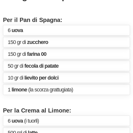
Per il Pan di Spagna:
6
uova
150 gr di
zucchero
150 gr di
farina 00
50 gr di
fecola di patate
10 gr di
lievito per dolci
1
limone
(la scorza grattugiata)
Per la Crema al Limone:
6
uova
(i tuorli)
500 ml di
latte