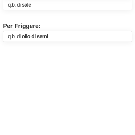
q.b. di
sale
Per Friggere:
q.b. di
olio di semi