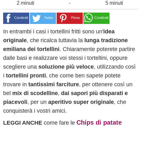
2 minuti
-
5 minuti
Condividi
Twitta
Pinna
Condividi
In entrambi i casi i tortellini fritti sono un'
idea
originale
, che ricalca tuttavia la
lunga tradizione
emiliana dei tortellini
. Chiaramente poterete partire
dalle basi e realizzare voi stessi i tortellini, oppure
scegliere una
soluzione più veloce
, utilizzando così
i
tortellini pronti
, che come ben sapete potete
trovare in
tantissimi farciture
, per ottenere così un
bel
mix di scodelline
,
dai sapori più disparati e
piacevoli
, per un
aperitivo super originale
, che
conquisterà i vostri amici.
Chips di patate
LEGGI ANCHE
come fare le