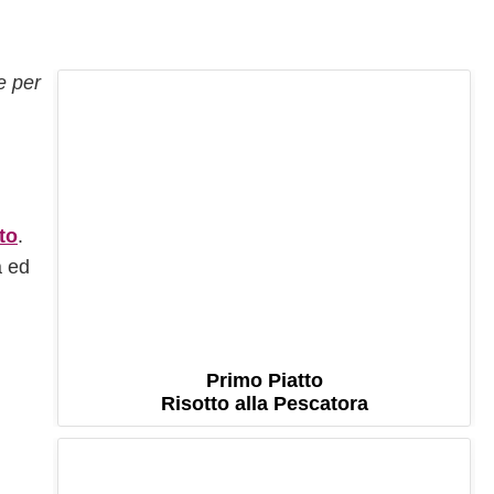
e per
to
.
a ed
Primo Piatto
Risotto alla Pescatora