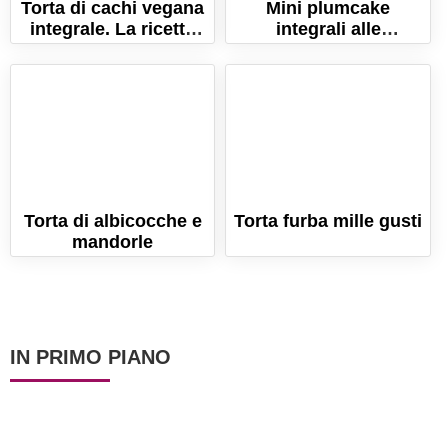
Torta di cachi vegana
Mini plumcake
integrale. La ricetta
integrali alle
facilissima con poco
albicocche e nocciole,
zucchero!
semplici e genuini!
Torta di albicocche e
Torta furba mille gusti
mandorle
IN PRIMO PIANO