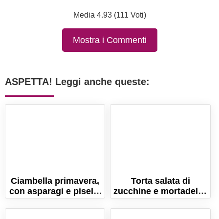
Media 4.93 (111 Voti)
Mostra i Commenti
ASPETTA! Leggi anche queste:
Ciambella primavera,
Torta salata di
con asparagi e piselli,
zucchine e mortadella.
prosciutto e
Ricetta con pasta
scamorza!
sfoglia!