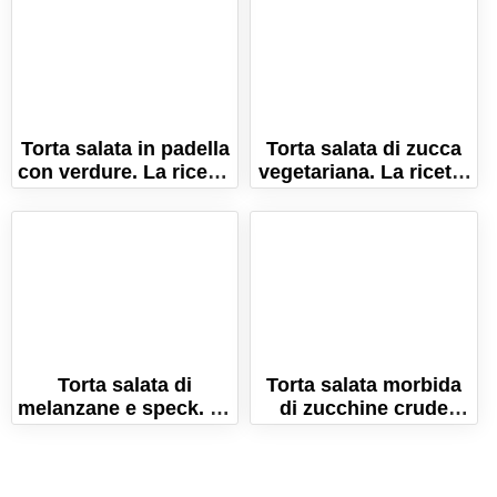
Torta salata in padella
Torta salata di zucca
con verdure. La ricetta
vegetariana. La ricetta
facile e senza forno!
semplice e gustosa!
Torta salata di
Torta salata morbida
melanzane e speck. La
di zucchine crude
ricetta veloce, con
grattugiate. La ricetta
melanzane crude!
veloce, pronta in 5
minuti!