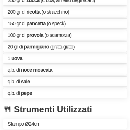
250 gr di
zucca
(cruda, al netto degli scarti)
200 gr di
ricotta
(o stracchino)
150 gr di
pancetta
(o speck)
100 gr di
provola
(o scamorza)
20 gr di
parmigiano
(grattugiato)
1
uova
q.b. di
noce moscata
q.b. di
sale
q.b. di
pepe
🍴 Strumenti Utilizzati
Stampo Ø24cm