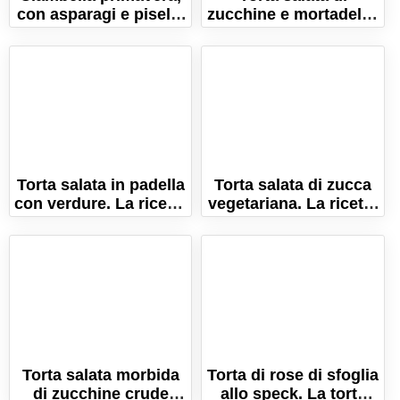
con asparagi e piselli,
zucchine e mortadella.
prosciutto e
Ricetta con pasta
scamorza!
sfoglia!
Torta salata in padella
Torta salata di zucca
con verdure. La ricetta
vegetariana. La ricetta
facile e senza forno!
semplice e gustosa!
Torta salata morbida
Torta di rose di sfoglia
di zucchine crude
allo speck. La torta