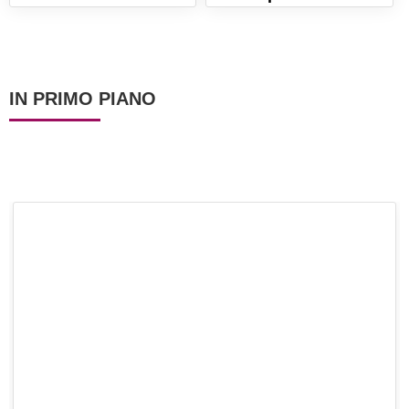
grattugiate. La ricetta
rustica buona e
veloce, pronta in 5
scenografica!
minuti!
IN PRIMO PIANO