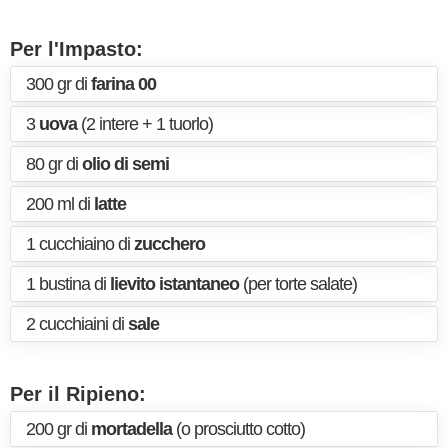
Per l'Impasto:
300 gr di
farina 00
3
uova
(2 intere + 1 tuorlo)
80 gr di
olio di semi
200 ml di
latte
1 cucchiaino di
zucchero
1 bustina di
lievito istantaneo
(per torte salate)
2 cucchiaini di
sale
Per il Ripieno:
200 gr di
mortadella
(o prosciutto cotto)