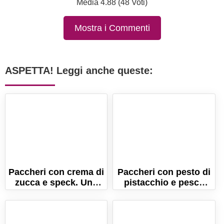
Media 4.88 (48 Voti)
Mostra i Commenti
ASPETTA! Leggi anche queste:
Paccheri con crema di
Paccheri con pesto di
zucca e speck. Una
pistacchio e pesce
ricetta ricca e
spada. Ricetta della
gustosa!
tradizione siciliana!