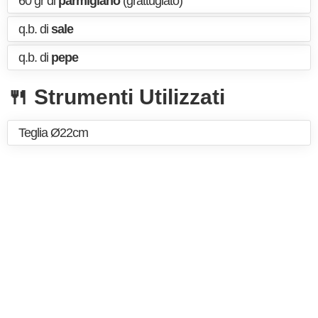
60 gr di
parmigiano
(grattugiato)
q.b. di
sale
q.b. di
pepe
🍴 Strumenti Utilizzati
Teglia Ø22cm