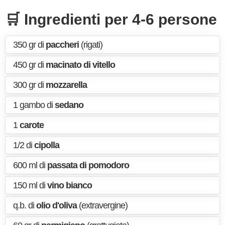
🛒 Ingredienti per 4-6 persone
350 gr di
paccheri
(rigati)
450 gr di
macinato di vitello
300 gr di
mozzarella
1 gambo di
sedano
1
carote
1/2 di
cipolla
600 ml di
passata di pomodoro
150 ml di
vino bianco
q.b. di
olio d'oliva
(extravergine)