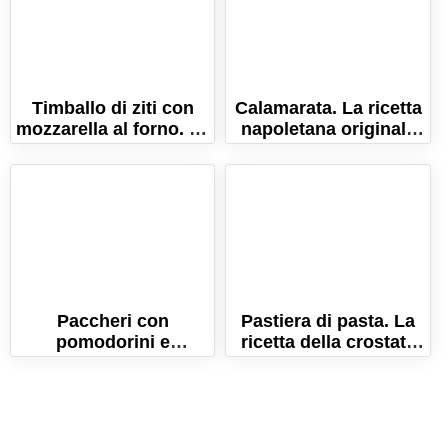
Timballo di ziti con
Calamarata. La ricetta
mozzarella al forno. La
napoletana originale
ricetta facile e veloce!
per farla a casa!
Paccheri con
Pastiera di pasta. La
pomodorini e
ricetta della crostata
stracciatella al
di pasta napoletana!
profumo di arancia