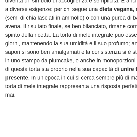
diventa un simbolo di accoglienza e semplicità. È anc
a diverse esigenze: per chi segue una
dieta vegana
,
(semi di chia lasciati in ammollo) o con una purea di 
avena. Il risultato finale, se ben bilanciato, rimane 
spirito della ricetta. La torta di mele integrale può ess
giorni, mantenendo la sua umidità e il suo profumo; a
sapori si sono ben amalgamati e la consistenza si è sta
in uno stampo da plumcake, o anche in monoporzioni tip
di questa torta sta proprio nella sua capacità di
unire 
presente
. In un’epoca in cui si cerca sempre più di 
torta di mele integrale rappresenta una risposta perfe
mai.