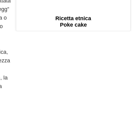
ttata
egg”
a o
Ricetta etnica
Poke cake
lo
ica,
lezza
, la
a