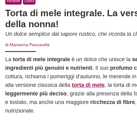
Ricette
Dolci
Torta di mele integrale. La ver
della nonna!
Un dolce semplice dal sapore rustico, che ricorda la c
di
Marianna Pascarella
La
torta di mele integrale
è un dolce che unisce la
s
ingredienti più genuini e nutrienti
. Il suo
profumo c
cottura, richiama i pomeriggi d’autunno, le merende in f
alla versione classica della
torta di mele
, la torta di
leggermente più deciso
, grazie alla presenza della 
e tostato, ma anche una maggiore
ricchezza di fibre
nutrizionale.