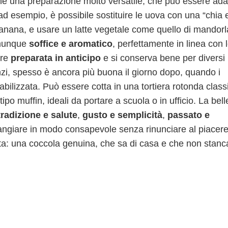
he una preparazione molto versatile, che può essere ada
 ad esempio, è possibile sostituire le uova con una “chia 
banana, e usare un latte vegetale come quello di mandorl
comunque
soffice e aromatico
, perfettamente in linea con 
ere
preparata in anticipo
e si conserva bene per diversi
nzi, spesso è ancora più buona il giorno dopo, quando i
bilizzata. Può essere cotta in una tortiera rotonda class
o muffin, ideali da portare a scuola o in ufficio. La bel
tradizione e salute
,
gusto e semplicità
,
passato e
mangiare in modo consapevole senza rinunciare al piacere
tta: una coccola genuina, che sa di casa e che non stanc