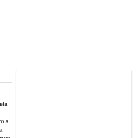
ela
ro a
ta