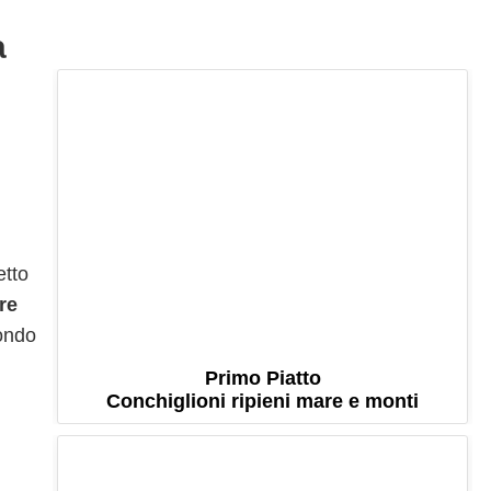
a
etto
re
fondo
Primo Piatto
Conchiglioni ripieni mare e monti