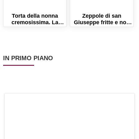
Torta della nonna
Zeppole di san
cremosissima. La
Giuseppe fritte e non
ricetta originale per
unte! (La ricetta
farla perfetta!
originale!)
IN PRIMO PIANO