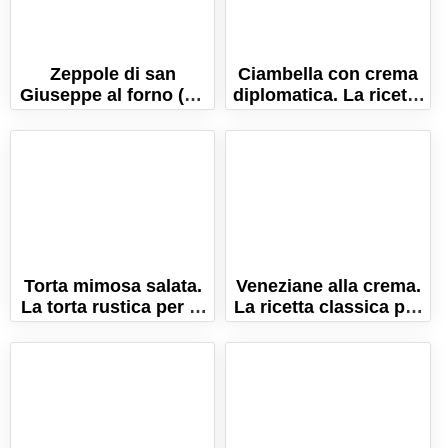
Zeppole di san
Ciambella con crema
Giuseppe al forno (La
diplomatica. La ricetta
ricetta, con trucchi e
del dolce soffice e
consigli!)
umido!
Torta mimosa salata.
Veneziane alla crema.
La torta rustica per la
La ricetta classica per
Festa della Donna!
farle perfette anche a
casa!