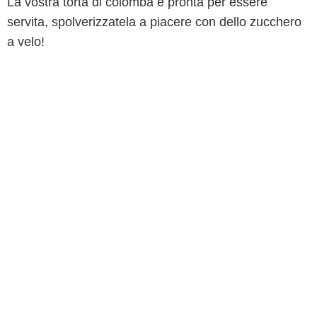
La vostra torta di colomba è pronta per essere
servita, spolverizzatela a piacere con dello zucchero
a velo!