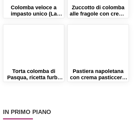
Colomba veloce a
Zuccotto di colomba
impasto unico (La
alle fragole con crema
ricetta per un lievitato
al mascarpone
sofficissimo!)
Torta colomba di
Pastiera napoletana
Pasqua, ricetta furba
con crema pasticcera,
pronta in pochi minuti!
ricetta per una Pasqua
gustosa
IN PRIMO PIANO