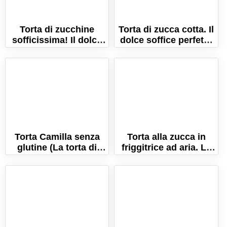
Torta di zucchine
Torta di zucca cotta. Il
sofficissima! Il dolce
dolce soffice perfetto
con zucchine crude e
con l'arrivo
nocciole!
dell'autunno!
Torta Camilla senza
Torta alla zucca in
glutine (La torta di
friggitrice ad aria. La
carote semplice,
ricetta semplice e
leggera e gluten free!)
veloce!