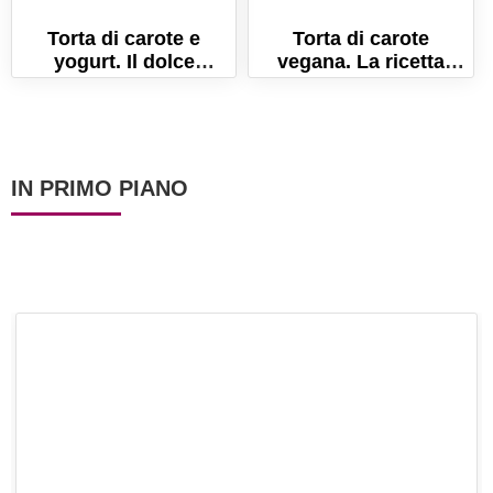
Torta di carote e
Torta di carote
yogurt. Il dolce
vegana. La ricetta
semplice e leggero per
senza uova e senza
la colazione
latte!
IN PRIMO PIANO