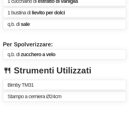
1 cucchaino di
estratto di vaniglia
1 bustina di
lievito per dolci
q.b. di
sale
Per Spolverizzare:
q.b. di
zucchero a velo
🍴 Strumenti Utilizzati
Bimby TM31
Stampo a cerniera Ø24cm