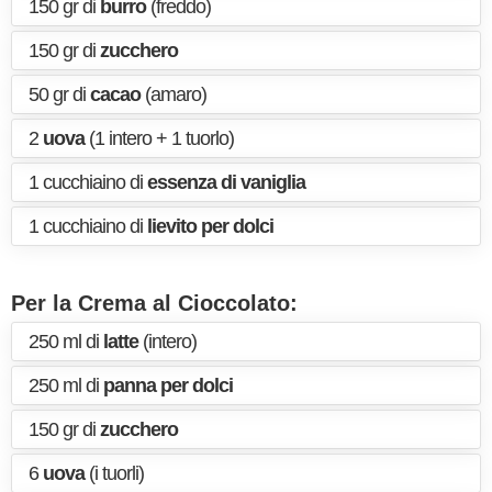
150 gr di
burro
(freddo)
150 gr di
zucchero
50 gr di
cacao
(amaro)
2
uova
(1 intero + 1 tuorlo)
1 cucchiaino di
essenza di vaniglia
1 cucchiaino di
lievito per dolci
Per la Crema al Cioccolato:
250 ml di
latte
(intero)
250 ml di
panna per dolci
150 gr di
zucchero
6
uova
(i tuorli)