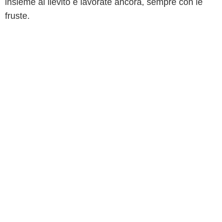
insieme al lievito e lavorate ancora, sempre con le
fruste.