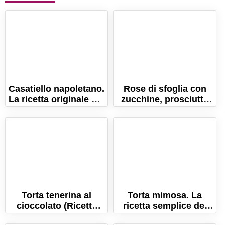
Casatiello napoletano.
Rose di sfoglia con
La ricetta originale del
zucchine, prosciutto
rustico di Pasqua!
cotto e scamorza
Torta tenerina al
Torta mimosa. La
cioccolato (Ricetta
ricetta semplice del
veloce e senza lievito!)
dolce simbolo della