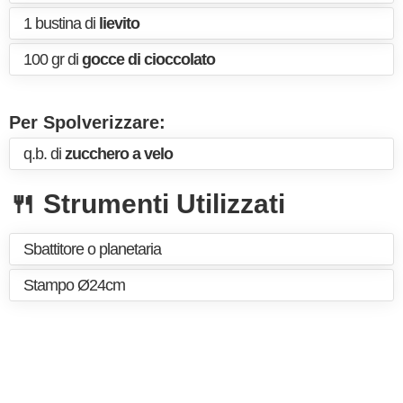
1 bustina di
lievito
100 gr di
gocce di cioccolato
Per Spolverizzare:
q.b. di
zucchero a velo
🍴 Strumenti Utilizzati
Sbattitore o planetaria
Stampo Ø24cm