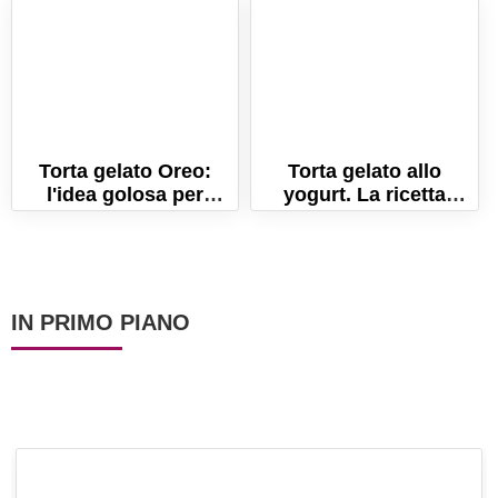
festa della donna
Torta gelato Oreo:
Torta gelato allo
l'idea golosa per
yogurt. La ricetta
l'estate!
semplice per un dolce
fresco!
IN PRIMO PIANO