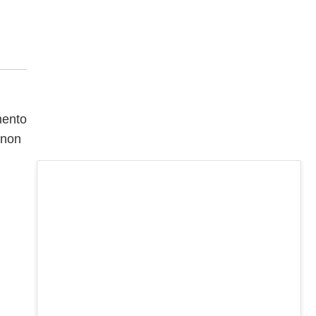
imento
 non