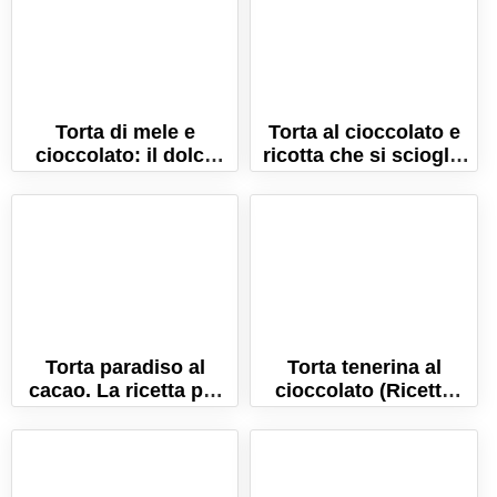
Torta di mele e
Torta al cioccolato e
cioccolato: il dolce
ricotta che si scioglie
soffice e umido!
in bocca!
Torta paradiso al
Torta tenerina al
cacao. La ricetta per
cioccolato (Ricetta
farla sofficissima!
veloce e senza lievito!)