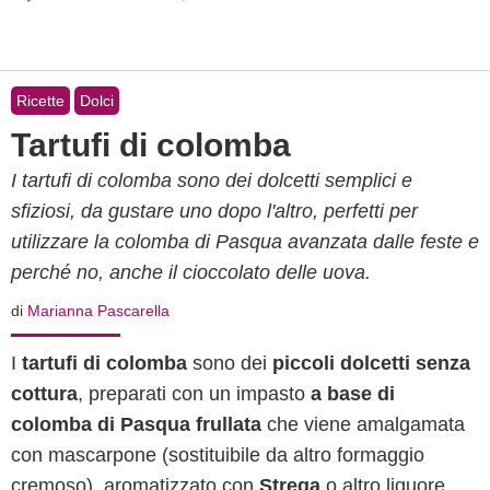
Ricette
Dolci
Tartufi di colomba
I tartufi di colomba sono dei dolcetti semplici e
sfiziosi, da gustare uno dopo l'altro, perfetti per
utilizzare la colomba di Pasqua avanzata dalle feste e
perché no, anche il cioccolato delle uova.
di
Marianna Pascarella
I
tartufi di colomba
sono dei
piccoli dolcetti senza
cottura
, preparati con un impasto
a base di
colomba di Pasqua frullata
che viene amalgamata
con mascarpone (sostituibile da altro formaggio
cremoso), aromatizzato con
Strega
o altro liquore