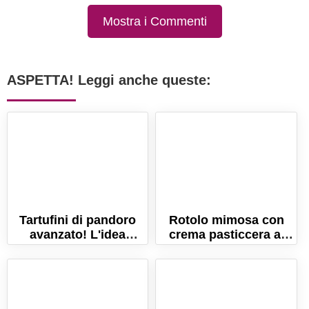
Mostra i Commenti
ASPETTA! Leggi anche queste:
Tartufini di pandoro
Rotolo mimosa con
avanzato! L'idea
crema pasticcera al
golosa per un dolce di
limone. La ricetta per
Natale!
la festa della donna