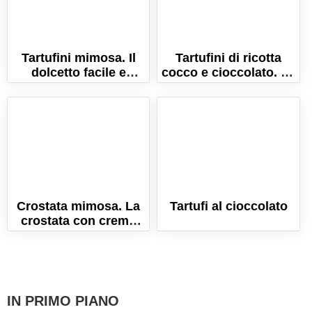
Tartufini mimosa. Il
Tartufini di ricotta
dolcetto facile e
cocco e cioccolato. La
goloso per la festa
ricetta semplice e
della donna!
veloce!
Crostata mimosa. La
Tartufi al cioccolato
crostata con crema
pasticcera per la festa
della donna!
IN PRIMO PIANO