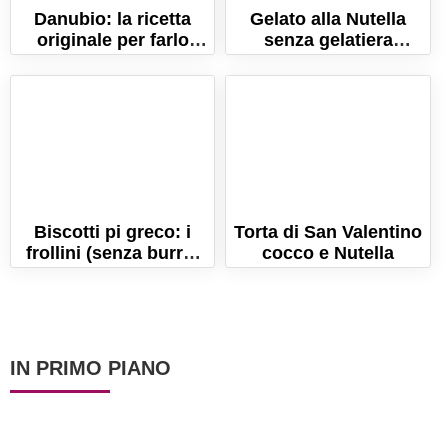
Danubio: la ricetta
Gelato alla Nutella
originale per farlo
senza gelatiera
morbidissimo!
(Pronto in 5 minuti!)
La ricetta semplice
Biscotti pi greco: i
Torta di San Valentino
frollini (senza burro)
cocco e Nutella
per festeggiare il pi-
graco day!
IN PRIMO PIANO