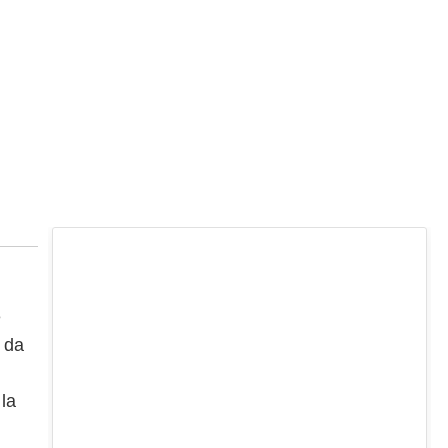
e
o da
 la