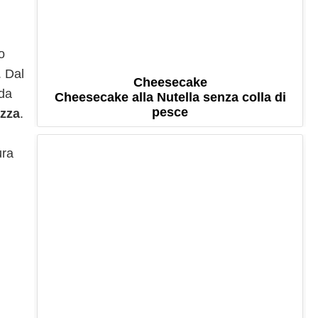
o
. Dal
Cheesecake
 da
Cheesecake alla Nutella senza colla di
pesce
ezza
.
ura