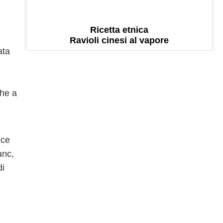
Ricetta etnica
Ravioli cinesi al vapore
ata
che a
lce
anc,
di