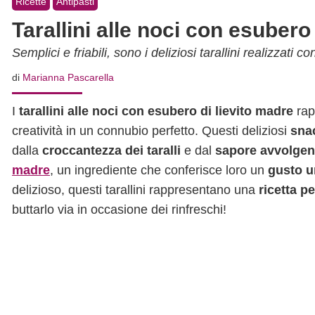
Ricette
Antipasti
Tarallini alle noci con esubero
Semplici e friabili, sono i deliziosi tarallini realizzati 
di
Marianna Pascarella
I
tarallini alle noci con esubero di lievito madre
rap
creatività in un connubio perfetto. Questi deliziosi
sna
dalla
croccantezza dei taralli
e dal
sapore avvolgent
madre
, un ingrediente che conferisce loro un
gusto un
delizioso, questi tarallini rappresentano una
ricetta pe
buttarlo via in occasione dei rinfreschi!