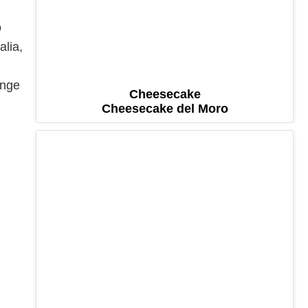
o
alia,
unge
Cheesecake
Cheesecake del Moro