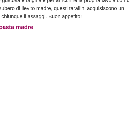
ustosa e originale per arricchire la propria tavola con 
'esubero di lievito madre, questi tarallini acquisiscono un
di chiunque li assaggi. Buon appetito!
 pasta madre