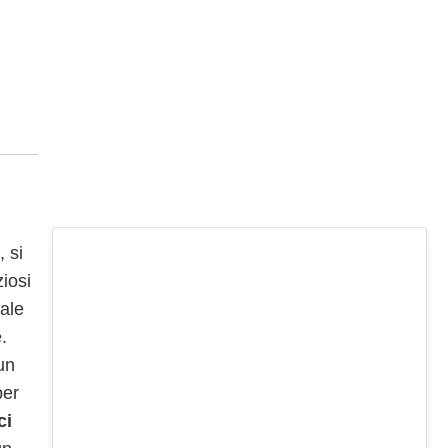
, si
ziosi
sale
.
un
per
ci