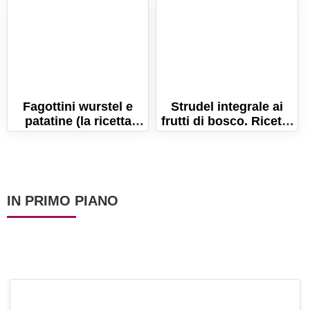
sfoglia!
veloce, pronta in 5
minuti!
Fagottini wurstel e
Strudel integrale ai
patatine (la ricetta
frutti di bosco. Ricetta
amata dai bambini!)
facile e velocissima!
IN PRIMO PIANO