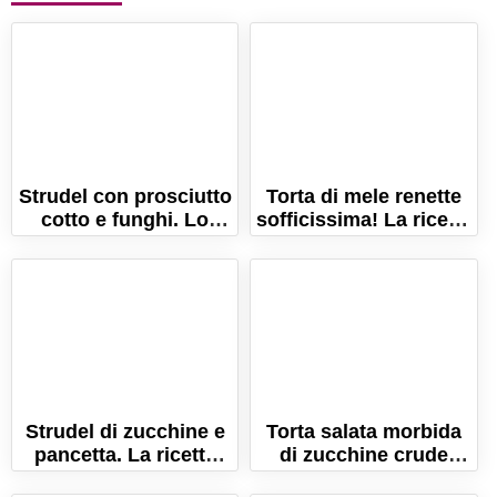
Strudel con prosciutto
Torta di mele renette
cotto e funghi. Lo
sofficissima! La ricetta
strudel salato con
perfetta!
formaggio!
Strudel di zucchine e
Torta salata morbida
pancetta. La ricetta
di zucchine crude
facile con la pasta
grattugiate. La ricetta