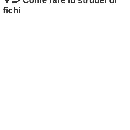
👩‍🍳 Come fare lo strudel di
fichi