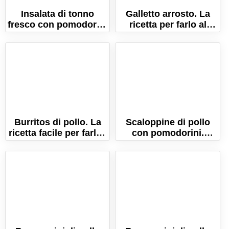
Insalata di tonno
Galletto arrosto. La
fresco con pomodorini
ricetta per farlo al
e olive (Ricetta per
forno con le patate!
l'estate!)
Burritos di pollo. La
Scaloppine di pollo
ricetta facile per farli a
con pomodorini.
casa!
Ricetta con cremina
ricca e gustosa!