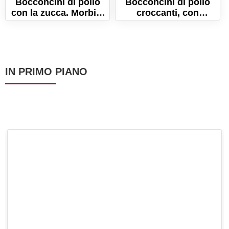
Bocconcini di pollo
Bocconcini di pollo
con la zucca. Morbidi
croccanti, con
e saporiti!
patatine! Gustosi e
leggeri, perchè cotti in
forno!
IN PRIMO PIANO