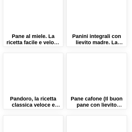
Pane al miele. La
Panini integrali con
ricetta facile e veloce
lievito madre. La
del pane fatto in casa!
ricetta a lunga
lievitazione!
Pandoro, la ricetta
Pane cafone (Il buon
classica veloce e
pane con lievito
senza sfogliatura!
madre) La ricetta
Napoletana