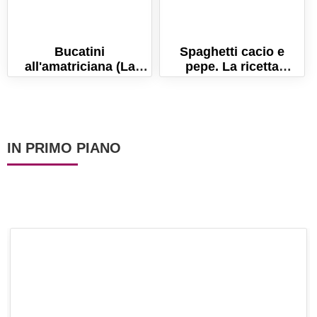
Bucatini
Spaghetti cacio e
all'amatriciana (La
pepe. La ricetta
ricetta originale della
cremosa perfetta!
tradizione laziale)
IN PRIMO PIANO