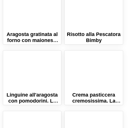
Aragosta gratinata al
Risotto alla Pescatora
forno con maionese.
Bimby
La ricetta gourmet!
Linguine all'aragosta
Crema pasticcera
con pomodorini. La
cremosissima. La
ricetta gustosa e
ricetta perfetta, con
semplice!
tutti i consigli!