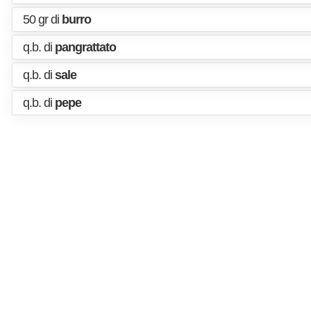
50 gr di
burro
q.b. di
pangrattato
q.b. di
sale
q.b. di
pepe