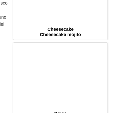
isco
 uno
del
Cheesecake
Cheesecake mojito