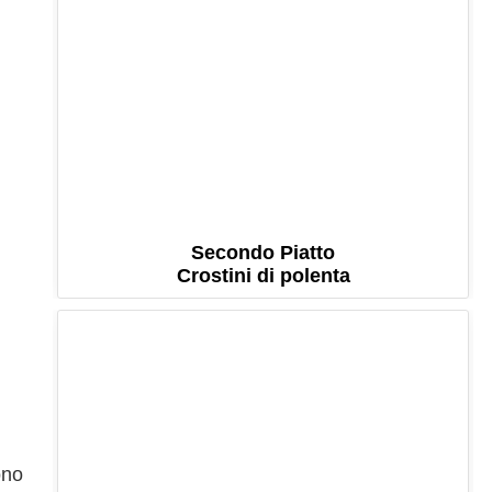
Secondo Piatto
Crostini di polenta
ono