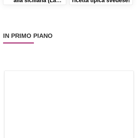
alla siciliana (La
ricetta tipica svedese!
ricetta per farle fritte o
al forno!)
IN PRIMO PIANO