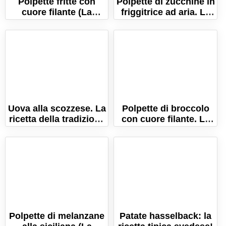
Polpette fritte con
Polpette di zucchine in
cuore filante (La
friggitrice ad aria. La
ricetta napoletana di
ricetta leggera e
Carnevale!)
sfiziosa!
Uova alla scozzese. La
Polpette di broccolo
ricetta della tradizione
con cuore filante. La
britannica
ricetta sfiziosa per
tutti!
Polpette di melanzane
Patate hasselback: la