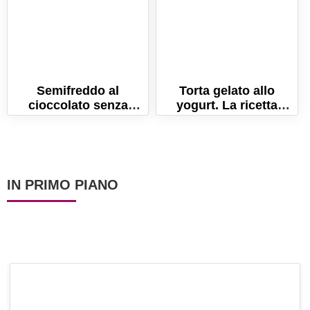
Semifreddo al
Torta gelato allo
cioccolato senza
yogurt. La ricetta
uova. La ricetta
semplice per un dolce
facilissima!
fresco!
IN PRIMO PIANO