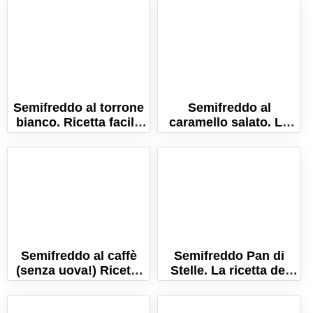
Semifreddo al torrone
Semifreddo al
bianco. Ricetta facile
caramello salato. La
per un dolce morbido
ricetta facile per un
e gustoso!
dolce senza cottura!
Semifreddo al caffè
Semifreddo Pan di
(senza uova!) Ricetta
Stelle. La ricetta del
semplice, senza
dolce veloce e senza
cottura!
cottura!