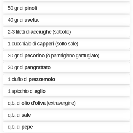
50 gr di
pinoli
40 gr di
uvetta
2-3 filetti di
acciughe
(sott'olio)
1 cucchiaio di
capperi
(sotto sale)
30 gr di
pecorino
(o parmigiano garttugiato)
30 gr di
pangrattato
1 ciuffo di
prezzemolo
1 spicchio di
aglio
q.b. di
olio d'oliva
(extravergine)
q.b. di
sale
q.b. di
pepe