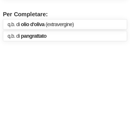
Per Completare:
q.b. di
olio d'oliva
(extravergine)
q.b. di
pangrattato