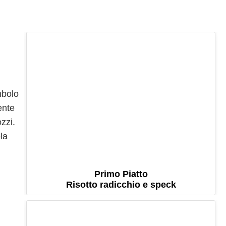
mbolo
ente
ozzi.
la
Primo Piatto
Risotto radicchio e speck