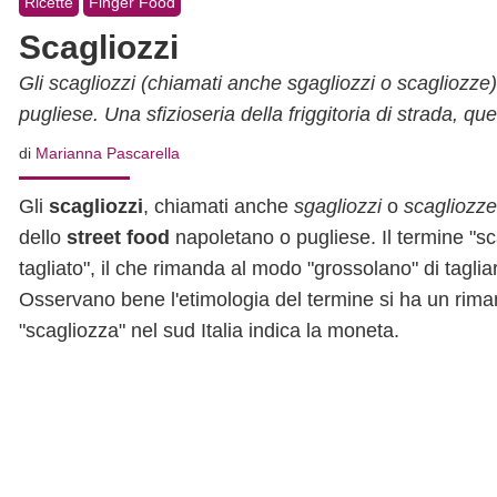
Ricette
Finger Food
Scagliozzi
Gli scagliozzi (chiamati anche sgagliozzi o scagliozze)
pugliese. Una sfizioseria della friggitoria di strada, quel
di
Marianna Pascarella
Gli
scagliozzi
, chiamati anche
sgagliozzi
o
scagliozze
dello
street food
napoletano o pugliese. Il termine "s
tagliato", il che rimanda al modo "grossolano" di tagliar
Osservano bene l'etimologia del termine si ha un rimand
"scagliozza" nel sud Italia indica la moneta.