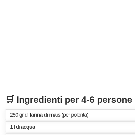
🛒 Ingredienti per 4-6 persone
250 gr di
farina di mais
(per polenta)
1 l di
acqua