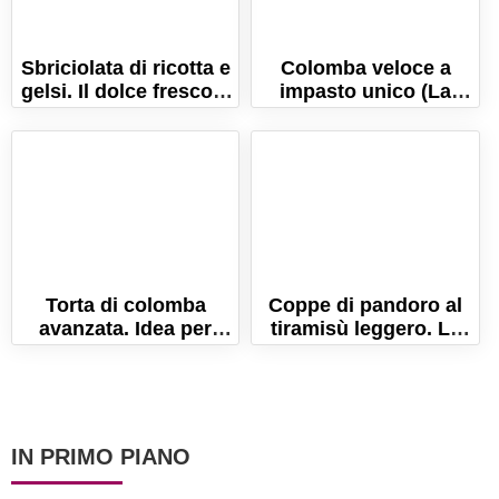
Sbriciolata di ricotta e
Colomba veloce a
gelsi. Il dolce fresco e
impasto unico (La
goloso, pronto in
ricetta per un lievitato
pochi minuti!
sofficissimo!)
Torta di colomba
Coppe di pandoro al
avanzata. Idea per
tiramisù leggero. La
riciclare i dolci di
ricetta facile e golosa!
Pasqua!
IN PRIMO PIANO